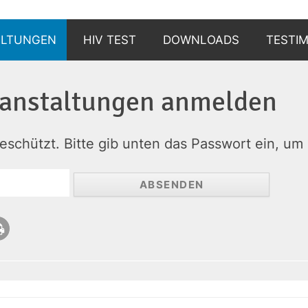
ALTUNGEN
HIV TEST
DOWNLOADS
TESTI
WARUM?
anstalt­ungen an­melden
WIE?
geschützt. Bitte gib unten das Passwort ein, u
WO?
UND DANN?
BERATUNGSSTELLEN