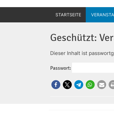
Zum
Inhalt
STARTSEITE
VERANST
springen
ANZEIGEN
Geschützt: Ver
ANMELDEN
Dieser Inhalt ist passwort
Passwort: