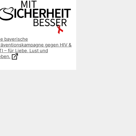
ie bayerische
räventionskampagne gegen HIV &
I – für Liebe, Lust und
eben.