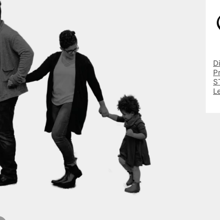
D
P
ST
L