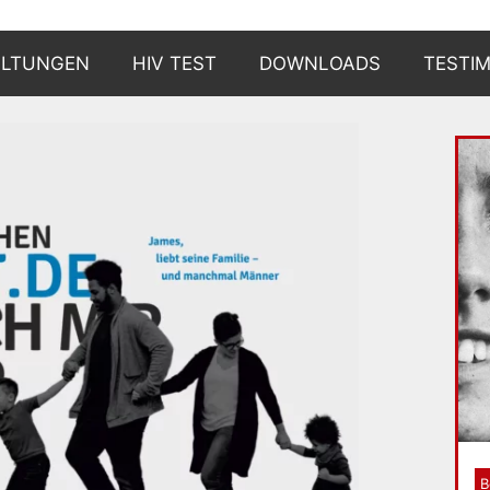
ALTUNGEN
HIV TEST
DOWNLOADS
TESTI
WARUM?
WIE?
WO?
UND DANN?
BERATUNGSSTELLEN
B