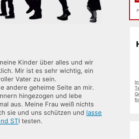
meine Kinder über alles und wir
klich.
Mir ist es sehr wichtig, ein
ller Vater zu sein.
I
ne andere geheime Seite an mir.
T
G
ännern hingezogen und lebe
fi
mal aus. Meine Frau weiß nichts
ch sie und uns schützen und
lasse
und ST
I testen.