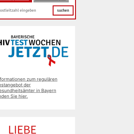
suchen
nformationen zum regulären
estangebot der
esundheitsämter in Bayern
nden Sie hier.