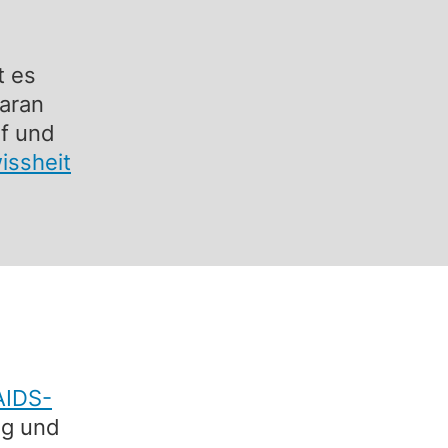
t es
daran
f und
issheit
AIDS-
ng und