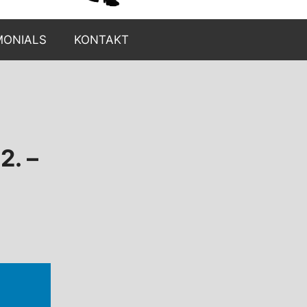
MONIALS
KONTAKT
2. –
0