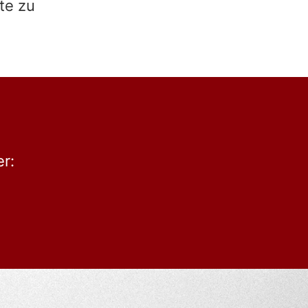
te zu
r: