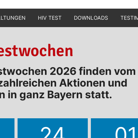
ALTUNGEN
HIV TEST
DOWNLOADS
TESTI
WARUM?
estwochen
N
WIE?
stwochen 2026 finden vom 
WO?
zahlreichen Aktionen und
UND DANN?
 in ganz Bayern statt.
BERATUNGSSTELLEN
24
0