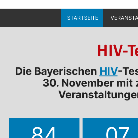
Zum
Inhalt
STARTSEITE
VERANST
springen
ANZEIGEN
HIV-T
ANMELDE
Die Bayerischen
HIV
-Te
30. November mit 
Veranstaltungen
84
07