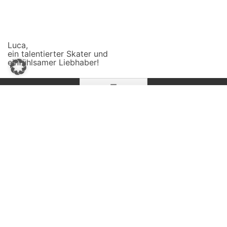
Luca,
ein talentierter Skater und
einfühlsamer Liebhaber!
Zum
☰
Inhalt
springen