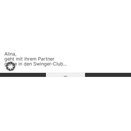
Alina,
geht mit ihrem Partner
gerne in den Swinger-Club...
Zum
☰
Inhalt
springen
Kontakt
Beratungsstellen