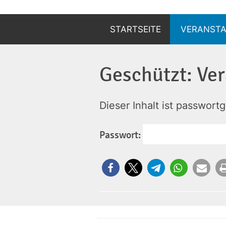
Zum
Inhalt
STARTSEITE
VERANST
springen
ANZEIGEN
Geschützt: Ver
ANMELDEN
Dieser Inhalt ist passwort
Passwort: