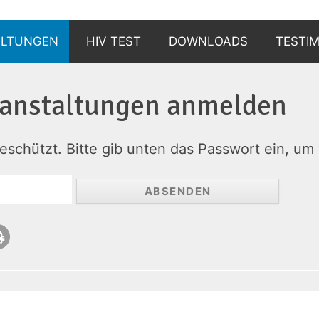
ALTUNGEN
HIV TEST
DOWNLOADS
TESTI
WARUM?
anstalt­ungen an­melden
WIE?
geschützt. Bitte gib unten das Passwort ein, u
WO?
UND DANN?
BERATUNGSSTELLEN