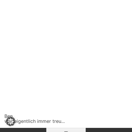
Ben,
war eigentlich immer treu...
Zum