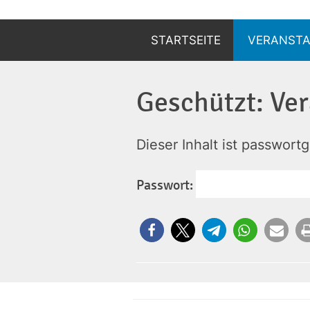
Zum
Inhalt
STARTSEITE
VERANST
springen
ANZEIGEN
Geschützt: Ver
ANMELDEN
Dieser Inhalt ist passwort
Passwort: