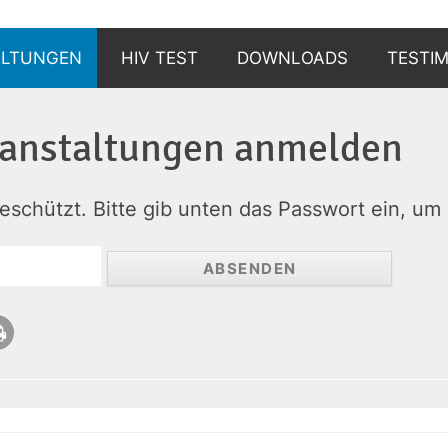
ALTUNGEN
HIV TEST
DOWNLOADS
TESTI
WARUM?
anstalt­ungen an­melden
WIE?
geschützt. Bitte gib unten das Passwort ein, u
WO?
UND DANN?
BERATUNGSSTELLEN