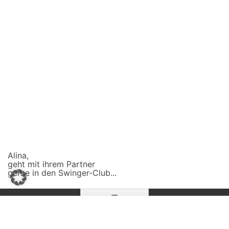
Alina,
geht mit ihrem Partner
gerne in den Swinger-Club...
Zum
☰
Inhalt
springen
SCHLAGWORTARCHIV:
HETEROSEXUELL