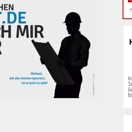
I
T
G
fi