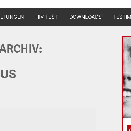
ALTUNGEN
HIV TEST
DOWNLOADS
TESTI
WARUM?
ARCHIV:
WIE?
WO?
AUS
UND DANN?
BERATUNGSSTELLEN
B