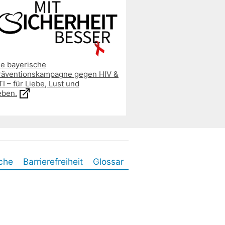
ie bayerische
räventionskampagne gegen HIV &
I – für Liebe, Lust und
eben.
che
Barrierefreiheit
Glossar