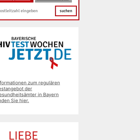
suchen
nformationen zum regulären
estangebot der
esundheitsämter in Bayern
nden Sie hier.