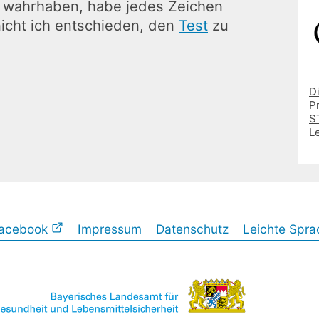
ht wahrhaben, habe jedes Zeichen
icht ich entschieden, den
Test
zu
D
P
ST
L
acebook
Impressum
Datenschutz
Leichte Spra