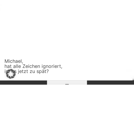
Michael,
hat alle Zeichen ignoriert,
ist es jetzt zu spät?
Zum
☰
Inhalt
springen
SCHLAGWORTARCHIV:
BERATUNGSSTELLEN
Wo kann ich mich testen lassen?