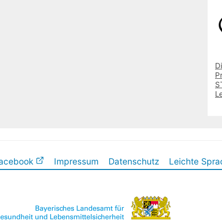
D
P
ST
L
acebook
Impressum
Datenschutz
Leichte Spra