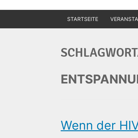
Zum
Inhalt
STARTSEITE
VERANST
springen
ANZEIGEN
SCHLAGWORT
ANMELDEN
ENTSPANNU
Wenn der HIV-