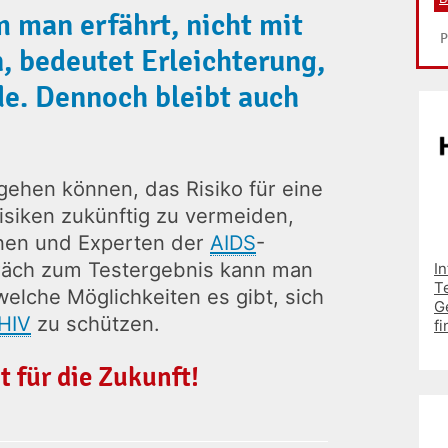
 man erfährt, nicht mit
n, bedeutet Erleichterung,
e. Dennoch bleibt auch
gehen können, das Risiko für eine
isiken zukünftig zu vermeiden,
nnen und Experten der
AIDS
-
räch zum Testergebnis kann man
I
T
lche Möglichkeiten es gibt, sich
G
HIV
zu schützen.
fi
t für die Zukunft!