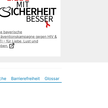
ie bayerische
räventionskampagne gegen HIV &
I – für Liebe, Lust und
eben.
che
Barrierefreiheit
Glossar