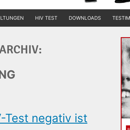
ALTUNGEN
HIV TEST
DOWNLOADS
TESTI
WARUM?
ARCHIV:
WIE?
WO?
NG
UND DANN?
BERATUNGSSTELLEN
Test negativ ist
B