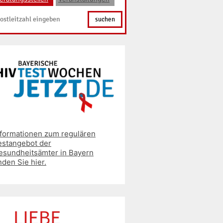
suchen
nformationen zum regulären
estangebot der
esundheitsämter in Bayern
nden Sie hier.