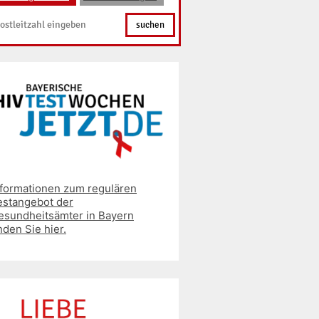
suchen
nformationen zum regulären
estangebot der
esundheitsämter in Bayern
nden Sie hier.