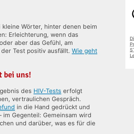
i kleine Wörter, hinter denen beim
en: Erleichterung, wenn das
D
, oder aber das Gefühl, am
P
er Test positiv ausfällt.
Wie geht
ST
L
t bei uns!
Ergebnis des
HIV-Tests
erfolgt
en, vertraulichen Gespräch.
efund
in die Hand gedrückt und
– im Gegenteil: Gemeinsam wird
chen und darüber, was es für die