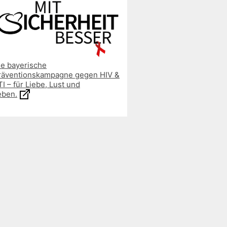
ie bayerische
räventionskampagne gegen HIV &
I – für Liebe, Lust und
eben.