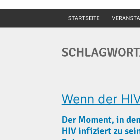
Zum
Inhalt
STARTSEITE
VERANST
springen
ANZEIGEN
SCHLAGWORT
ANMELDEN
Wenn der HIV-
Der Moment, in dem
HIV infiziert zu sei