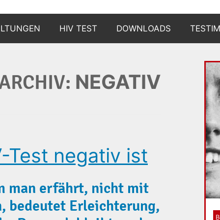
ALTUNGEN
HIV TEST
DOWNLOADS
TESTI
WARUM?
NEGATIV
ARCHIV:
WIE?
WO?
UND DANN?
Test negativ ist
BERATUNGSSTELLEN
 man erfährt, nicht mit
n, bedeutet Erleichterung,
B