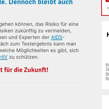
e. Dennoch bleibt auch
gehen können, das Risiko für eine
isiken zukünftig zu vermeiden,
nnen und Experten der
AIDS
-
räch zum Testergebnis kann man
lche Möglichkeiten es gibt, sich
HIV
zu schützen.
I
t für die Zukunft!
T
G
fi